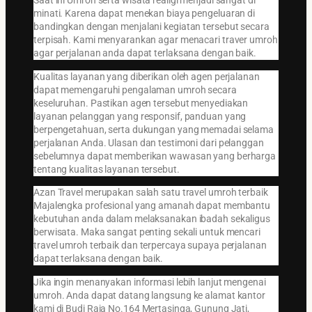
Saat ini Umroh serta wisata realigi menjadi sangat di
minati. Karena dapat menekan biaya pengeluaran di
bandingkan dengan menjalani kegiatan tersebut secara
terpisah. Kami menyarankan agar menacari traver umroh
agar perjalanan anda dapat terlaksana dengan baik.
Kualitas layanan yang diberikan oleh agen perjalanan
dapat memengaruhi pengalaman umroh secara
keseluruhan. Pastikan agen tersebut menyediakan
layanan pelanggan yang responsif, panduan yang
berpengetahuan, serta dukungan yang memadai selama
perjalanan Anda. Ulasan dan testimoni dari pelanggan
sebelumnya dapat memberikan wawasan yang berharga
tentang kualitas layanan tersebut.
Azan Travel merupakan salah satu travel umroh terbaik
Majalengka profesional yang amanah dapat membantu
kebutuhan anda dalam melaksanakan ibadah sekaligus
berwisata. Maka sangat penting sekali untuk mencari
travel umroh terbaik dan terpercaya supaya perjalanan
dapat terlaksana dengan baik.
Jika ingin menanyakan informasi lebih lanjut mengenai
umroh. Anda dapat datang langsung ke alamat kantor
kami di Budi Raja No.164 Mertasinga, Gunung Jati,