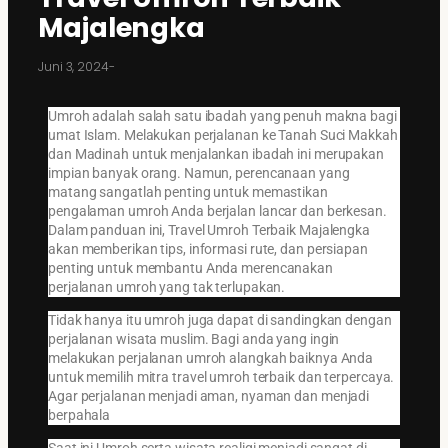
Majalengka
Juni 3, 2024
-
Umroh adalah salah satu ibadah yang penuh makna bagi
umat Islam. Melakukan perjalanan ke Tanah Suci Makkah
dan Madinah untuk menjalankan ibadah ini merupakan
impian banyak orang. Namun, perencanaan yang
matang sangatlah penting untuk memastikan
pengalaman umroh Anda berjalan lancar dan berkesan.
Dalam panduan ini, Travel Umroh Terbaik Majalengka
akan memberikan tips, informasi rute, dan persiapan
penting untuk membantu Anda merencanakan
perjalanan umroh yang tak terlupakan.
Tidak hanya itu umroh juga dapat di sandingkan dengan
perjalanan wisata muslim. Bagi anda yang ingin
melakukan perjalanan umroh alangkah baiknya Anda
untuk memilih mitra travel umroh terbaik dan terpercaya.
Agar perjalanan menjadi aman, nyaman dan menjadi
berpahala