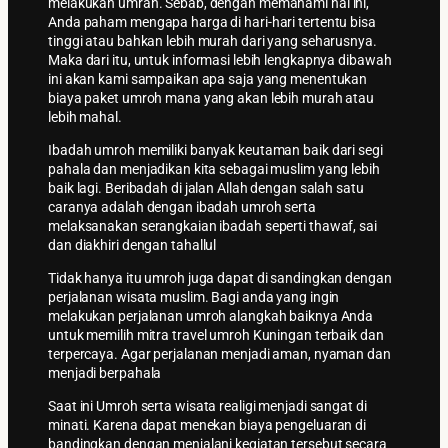
melakukan umrah. Sebab, dengan memahami hal ini,
Anda paham mengapa harga di hari-hari tertentu bisa
tinggi atau bahkan lebih murah dari yang seharusnya.
Maka dari itu, untuk informasi lebih lengkapnya dibawah
ini akan kami sampaikan apa saja yang menentukan
biaya paket umroh mana yang akan lebih murah atau
lebih mahal.
Ibadah umroh memiliki banyak keutaman baik dari segi
pahala dan menjadikan kita sebagai muslim yang lebih
baik lagi. Beribadah di jalan Allah dengan salah satu
caranya adalah dengan ibadah umroh serta
melaksanakan serangkaian ibadah seperti thawaf, sai
dan diakhiri dengan tahallul
Tidak hanya itu umroh juga dapat di sandingkan dengan
perjalanan wisata muslim. Bagi anda yang ingin
melakukan perjalanan umroh alangkah baiknya Anda
untuk memilih mitra travel umroh Kuningan terbaik dan
terpercaya. Agar perjalanan menjadi aman, nyaman dan
menjadi berpahala
Saat ini Umroh serta wisata realigi menjadi sangat di
minati. Karena dapat menekan biaya pengeluaran di
bandingkan dengan menjalani kegiatan tersebut secara