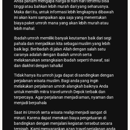
Anda paham mengapa harga di hari-hari tertentu bisa
tinggi atau bahkan lebih murah dari yang seharusnya.
Maka dari itu, untuk informasi lebih lengkapnya dibawah
ini akan kami sampaikan apa saja yang menentukan
biaya paket umroh mana yang akan lebih murah atau
lebih mahal.
Ibadah umroh memiliki banyak keutaman baik dari segi
pahala dan menjadikan kita sebagai muslim yang lebih
baik lagi. Beribadah di jalan Allah dengan salah satu
caranya adalah dengan ibadah umroh serta
melaksanakan serangkaian ibadah seperti thawaf, sai
dan diakhiri dengan tahallul
Tidak hanya itu umroh juga dapat di sandingkan dengan
perjalanan wisata muslim. Bagi anda yang ingin
melakukan perjalanan umroh alangkah baiknya Anda
untuk memilih mitra travel umroh Depok terbaik dan
terpercaya. Agar perjalanan menjadi aman, nyaman dan
menjadi berpahala
Saat ini Umroh serta wisata realigi menjadi sangat di
minati. Karena dapat menekan biaya pengeluaran di
bandingkan dengan menjalani kegiatan tersebut secara
terpisah. Kami menyarankan azan travel perjalanan anda